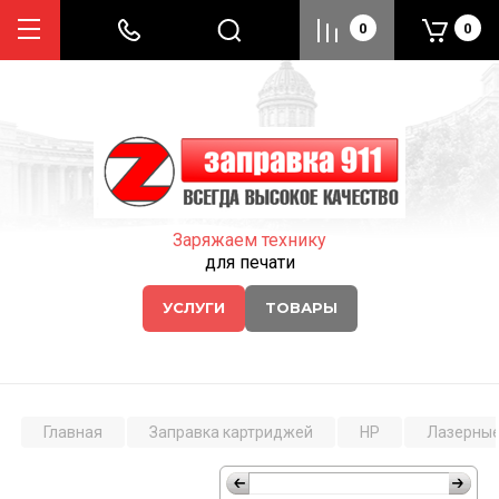
0
0
Заряжаем технику
для печати
УСЛУГИ
ТОВАРЫ
Главная
Заправка картриджей
HP
Лазерные 