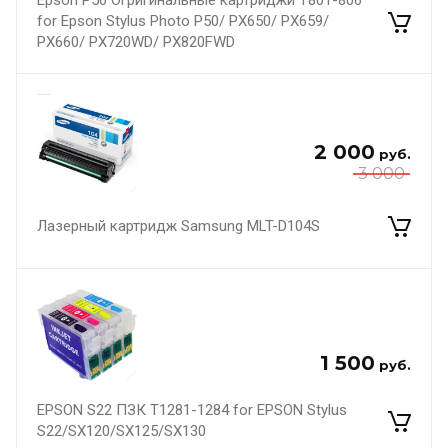
Epson P50 Огригинальные картриджи T801-806
for Epson Stylus Photo P50/ PX650/ PX659/
PX660/ PX720WD/ PX820FWD
2 000
руб.
3 000
Лазерный картридж Samsung MLT-D104S
1 500
руб.
EPSON S22 ПЗК Т1281-1284 for EPSON Stylus
S22/SX120/SX125/SX130