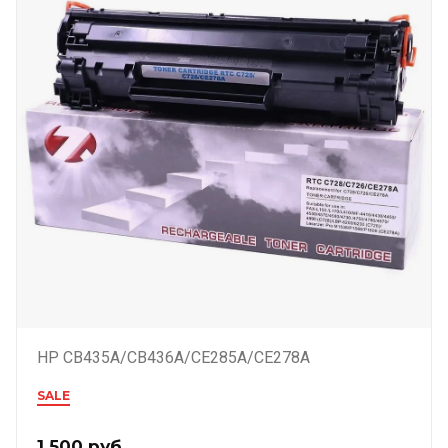
HP CB435A/CB436A/CE285A/CE278A
SALE
1 500
руб.