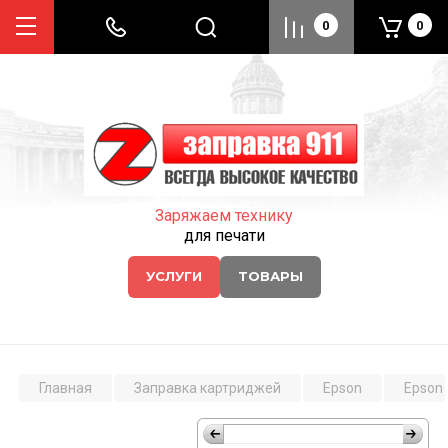
0
0
Заряжаем технику
для печати
УСЛУГИ
ТОВАРЫ
Главная
Заправка картриджей
Epson
Epson