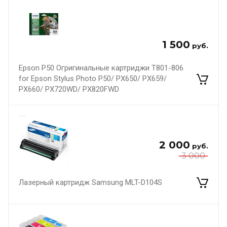
1 500
руб.
Epson P50 Огригинальные картриджи T801-806
for Epson Stylus Photo P50/ PX650/ PX659/
PX660/ PX720WD/ PX820FWD
2 000
руб.
3 000
Лазерный картридж Samsung MLT-D104S