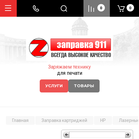
0
0
Заряжаем технику
для печати
УСЛУГИ
ТОВАРЫ
Главная
Заправка картриджей
HP
Лазерные