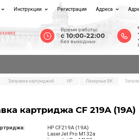
Инструкции
Регистрация
Адреса
Адре
Время работы:
ехнику
c 10:00-22:00
без выходных
Заправка картриджей
HP
Лазерные BK
Заправ
вка картриджа CF 219A (19A)
артриджа:
HP CF219A (19A)
LaserJet Pro M132a