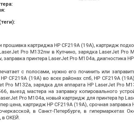
тера:
я:
теги):
 прошивка картриджа HP CF219A (19A), картридж подход
aserJet Pro M132nw в Купчино, зарядка LaserJet Pro 
, заправка принтера LaserJet Pro M104a, диагностика HP
ечатает с полосами, нужно его починить или заправит
HP CF219A (19A) во всех районах спб, HP CF219A (19A
et Pro M132a, зарядка для аппарата HP LaserJet Pro M
66, выезд мастера на заправку копировального устрой
aserJet Pro M104a, новый картридж для принтера hp Las
пер цена, картридж HP CF219A (19A), срочная заправка 
очеркасской, в Санкт-Петербурге, в гипермаркетах Ок
 в ОКЕЙ.