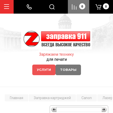
0
0
Заряжаем технику
для печати
УСЛУГИ
ТОВАРЫ
Главная
Заправка картриджей
Canon
Лазер