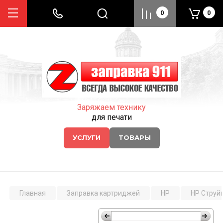
0
0
Заряжаем технику
для печати
УСЛУГИ
ТОВАРЫ
Главная
Заправка картриджей
HP
HP Струй