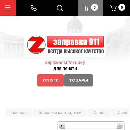
0
0
Заряжаем технику
для печати
УСЛУГИ
ТОВАРЫ
Главная
Заправка картриджей
Canon
Canon