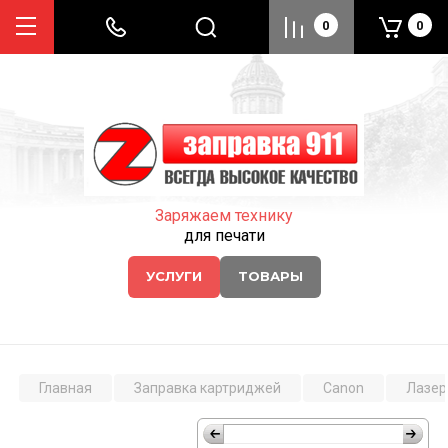
0
0
Заряжаем технику
для печати
УСЛУГИ
ТОВАРЫ
Главная
Заправка картриджей
Canon
Лазер