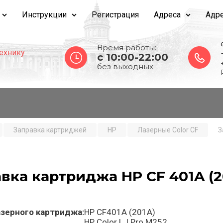
Инструкции
Регистрация
Адреса
Адре
Время работы:
ехнику
c 10:00-22:00
без выходных
Заправка картриджей
HP
Лазерные Color CF
З
вка картриджа HP CF 401A (2
азерного
картриджа:
HP CF401A (201A)
HP Color LJ Pro M252