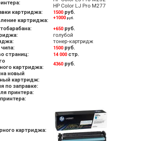
интера:
HP Color LJ Pro M277
авки картриджа:
руб.
1500
+1000
руб.
ление картриджа:
тобарабана:
руб.
+650
риджа:
голубой
иджа:
тонер-картридж
 чипа:
руб.
1500
о страниц:
стр.
14 000
го
руб.
4360
ного картриджа:
на новый
ный картридж:
я по заправке:
ля принтера:
принтера:
рного
картриджа: