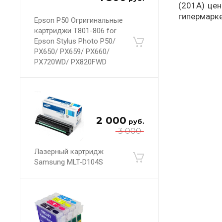
(201A) цен
гипермарке
Epson P50 Огригинальные
картриджи T801-806 for
Epson Stylus Photo P50/
PX650/ PX659/ PX660/
PX720WD/ PX820FWD
2 000
руб.
3 000
Лазерный картридж
Samsung MLT-D104S