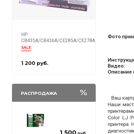
HP
Фото прин
CB435A/CB436A/CE285A/CE278A
SALE
Инструкци
1 200
руб.
Видео:
Описание (
РАСПРОДАЖА
Ваш картри
Наши маст
принтерами
Color LJ 
принтера 
диагности
1 500
руб.