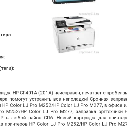
тера:
я:
теги):
дж HP CF401A (201A) неисправен, печатает с пробелам
ера помогут устранить все неполадки! Срочная запра
 HP Color LJ Pro M252/HP Color LJ Pro M277, в офисе и
Pro M252/HP Color LJ Pro M277, заправка оргтехники
HP в любой район СПб. Новый картридж для принтер
ка принтеров HP Color LJ Pro M252/HP Color LJ Pro M