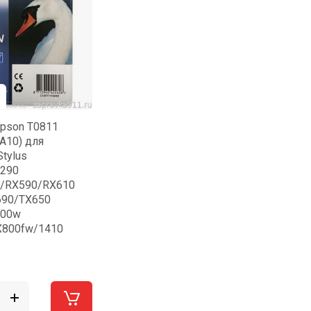
pson T0811
A10) для
tylus
R290
0/RX590/RX610
690/TX650
700w
X800fw/1410