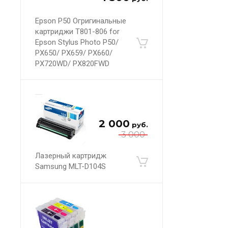
Epson P50 Огригинальные
картриджи T801-806 for
Epson Stylus Photo P50/
PX650/ PX659/ PX660/
PX720WD/ PX820FWD
2 000
руб.
3 000
Лазерный картридж
Samsung MLT-D104S