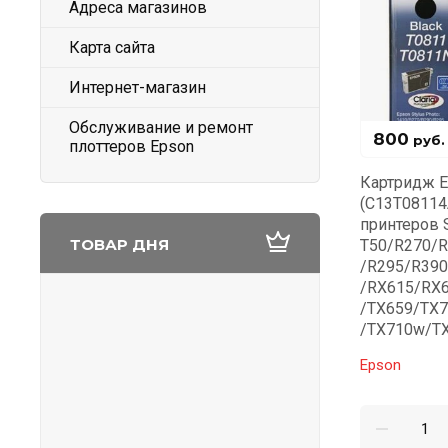
Адреса магазинов
Карта сайта
Интернет-магазин
Обслуживание и ремонт
800
руб.
плоттеров Epson
Картридж E
(C13T08114
принтеров S
ТОВАР ДНЯ
T50/R270/
/R295/R39
/RX615/RX
/TX659/TX
/TX710w/T
Epson