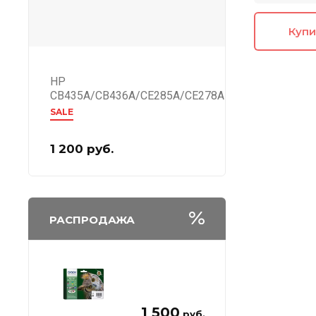
Купи
HP
CB435A/CB436A/CE285A/CE278A
SALE
1 200
руб.
РАСПРОДАЖА
1 500
руб.