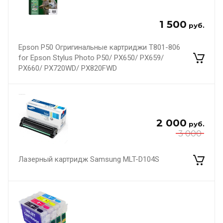
1 500
руб.
Epson P50 Огригинальные картриджи T801-806
for Epson Stylus Photo P50/ PX650/ PX659/
PX660/ PX720WD/ PX820FWD
2 000
руб.
3 000
Лазерный картридж Samsung MLT-D104S