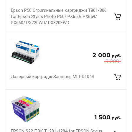
Epson P50 Огригинальные картриджи T801-806
for Epson Stylus Photo P50/ PX650/ PX659/
PX660/ PX720WD/ PX820FWD
2 000
руб.
3 000
Лазерный картридж Samsung MLT-D104S
1 500
руб.
EPSON S22 ПЗК Т1281-1284 for EPSON Stylus