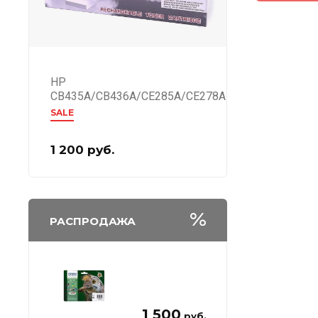
HP
CB435A/CB436A/CE285A/CE278A
SALE
1 200
руб.
РАСПРОДАЖА
1 500
руб.