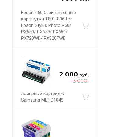
Epson P50 Огригинальные
картриджи T801-806 for
Epson Stylus Photo P50/
PX650/ PX659/ PX660/
PX720WD/ PX820FWD
2 000
руб.
3 000
Лазерный картридж
Samsung MLT-D104S