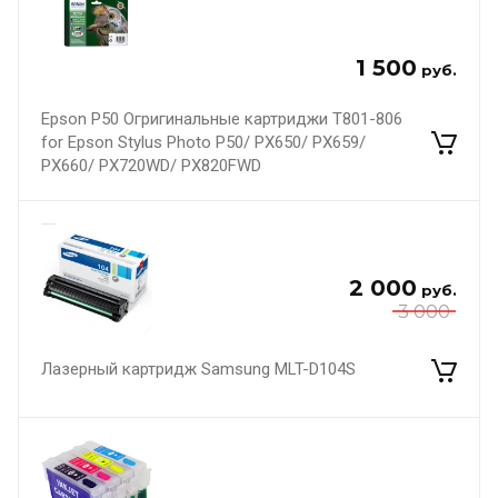
1 500
руб.
Epson P50 Огригинальные картриджи T801-806
for Epson Stylus Photo P50/ PX650/ PX659/
PX660/ PX720WD/ PX820FWD
2 000
руб.
3 000
Лазерный картридж Samsung MLT-D104S