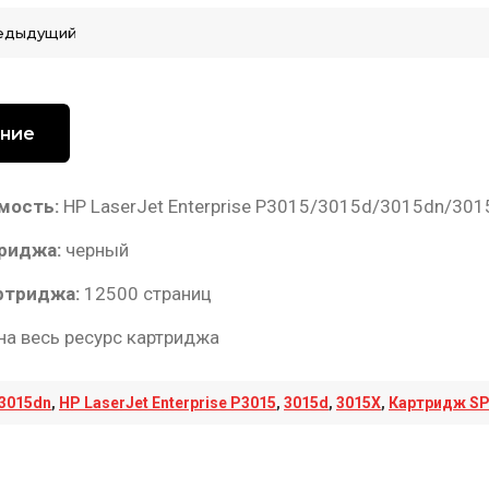
едыдущий
ние
мость:
HP LaserJet Enterprise P3015/3015d/3015dn/301
риджа:
черный
ртриджа:
12500 страниц
на весь ресурс картриджа
3015dn
,
HP LaserJet Enterprise P3015
,
3015d
,
3015X
,
Картридж SP