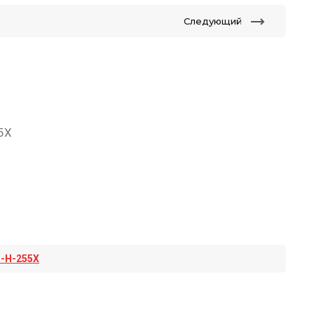
Следующий
5X
-H-255X