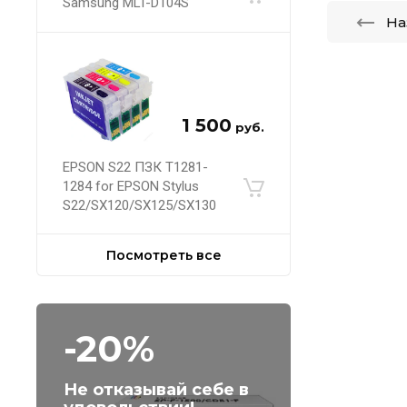
Samsung MLT-D104S
На
1 500
руб.
EPSON S22 ПЗК Т1281-
1284 for EPSON Stylus
S22/SX120/SX125/SX130
Посмотреть все
-20%
Не отказывай себе в