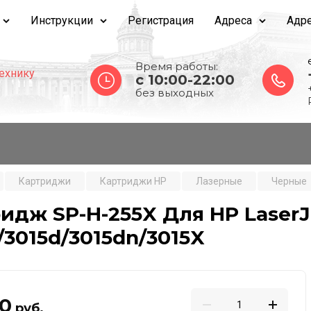
Инструкции
Регистрация
Адреса
Адре
Время работы:
ехнику
c 10:00-22:00
без выходных
Картриджи
Картриджи HP
Лазерные
Черные
идж SP-H-255X Для HP LaserJe
/3015d/3015dn/3015X
20
руб.