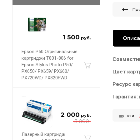
Пр
1 500
Описа
руб.
Epson P50 Огригинальные
картриджи T801-806 for
Совмести
Epson Stylus Photo P50/
PX650/ PX659/ PX660/
Цвет карт
PX720WD/ PX820FWD
Ресурс ка
Гарантия:
2 000
руб.
теги:
3 000
Лазерный картридж